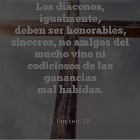
Los diáconos,
igualmente,
deben ser honorables,
sinceros, no amigos del
mucho vino ni
codiciosos de las
ganancias
mal habidas.
1 Timoteo 3:8