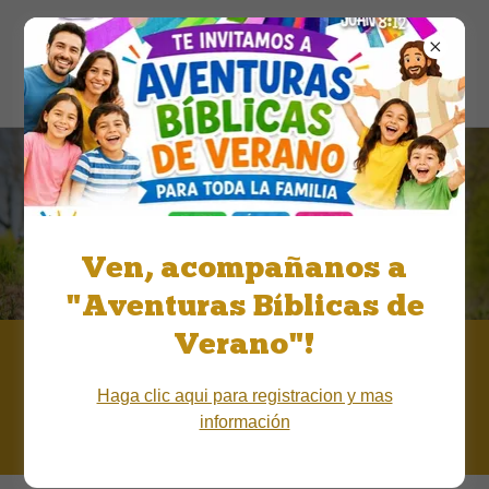
Luz de Esperanza
Covenant Church
Misiones
Ven, acompañanos a
"Aventuras Bíblicas de
Verano"!
Viaje Misionero 2025
Haga clic aqui para registracion y mas
información